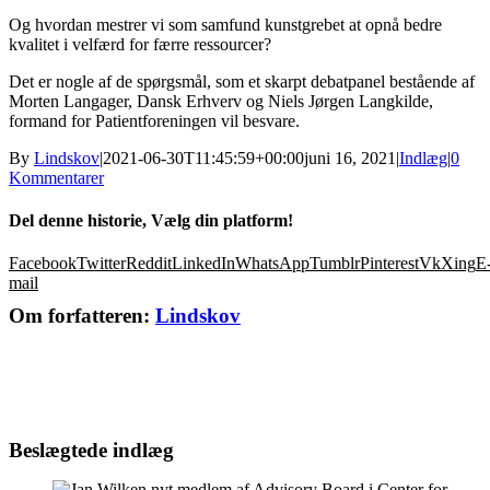
Og hvordan mestrer vi som samfund kunstgrebet at opnå bedre
kvalitet i velfærd for færre ressourcer?
Det er nogle af de spørgsmål, som et skarpt debatpanel bestående af
Morten Langager, Dansk Erhverv og Niels Jørgen Langkilde,
formand for Patientforeningen vil besvare.
By
Lindskov
|
2021-06-30T11:45:59+00:00
juni 16, 2021
|
Indlæg
|
0
Kommentarer
Del denne historie, Vælg din platform!
Facebook
Twitter
Reddit
LinkedIn
WhatsApp
Tumblr
Pinterest
Vk
Xing
E
mail
Om forfatteren:
Lindskov
Beslægtede indlæg