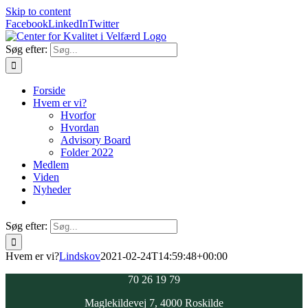
Skip to content
Facebook
LinkedIn
Twitter
Søg efter:
Forside
Hvem er vi?
Hvorfor
Hvordan
Advisory Board
Folder 2022
Medlem
Viden
Nyheder
Søg efter:
Hvem er vi?
Lindskov
2021-02-24T14:59:48+00:00
70 26 19 79
Maglekildevej 7, 4000 Roskilde