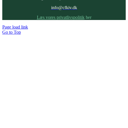
info@cfkiv.dk
Læs vores privatlivspolitik
her
Page load link
Go to Top